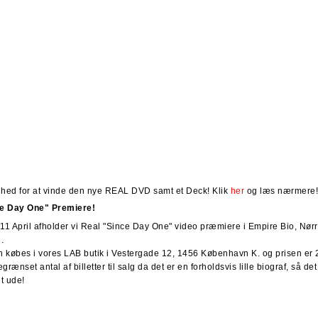
ghed for at vinde den nye REAL DVD samt et Deck! Klik
her
og læs nærmere!
ce Day One" Premiere!
11 April afholder vi Real "Since Day One" video præmiere i Empire Bio, Nørr
.
an købes i vores LAB butik i Vestergade 12, 1456 København K. og prisen er 2
grænset antal af billetter til salg da det er en forholdsvis lille biograf, så de
t ude!