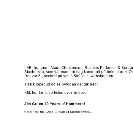
LAB drengne - Mads Christensen, Rasmus Pedersen & Bertram Ki
Stachurska, som var manden bag kameraet på hele touren. Oden
Der var 6 gavekort på spil á 500 kr. til
webshoppen
.
Tjek klippet ud og se hvordan det gik ned!
Klik her for at se listen over vindere!
Jim Greco 10 Years of Hammers!
Check this Jim Greco 10 years of hammer remix...